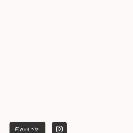
宇都宮のパリパリ
〒320-0811
栃木県宇都宮市大通り2-1-4 宇都宮サテライトビル 1F
Tel. 050-5448-9173
【営業時間】
平日：11:30〜14:00（L.O.13:30）
16:00〜23:30（L.O.22:30）
土曜日：12:00〜23:30（L.O.22:30）
日曜・祝日：12:00〜22:00（L.O.21:00）
【定休日】
不定休
宇都宮駅より徒歩13分
WEB予約