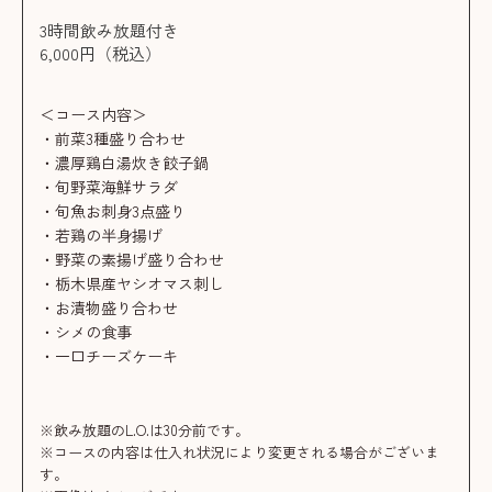
3時間飲み放題付き
6,000円（税込）
＜コース内容＞
・前菜3種盛り合わせ
・濃厚鶏白湯炊き餃子鍋
・旬野菜海鮮サラダ
・旬魚お刺身3点盛り
・若鶏の半身揚げ
・野菜の素揚げ盛り合わせ
・栃木県産ヤシオマス刺し
・お漬物盛り合わせ
・シメの食事
・一口チーズケーキ
※飲み放題のL.O.は30分前です。
※コースの内容は仕入れ状況により変更される場合がございま
す。