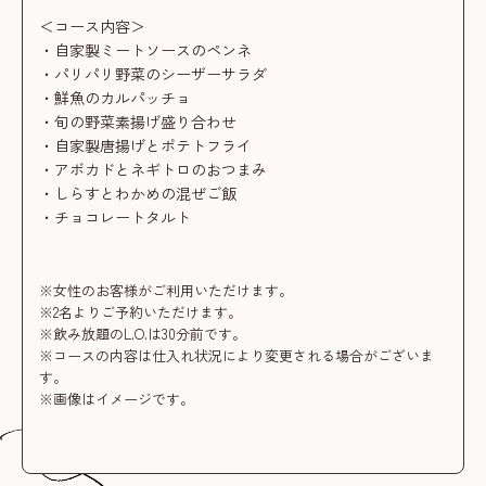
＜コース内容＞
・自家製ミートソースのペンネ
・パリパリ野菜のシーザーサラダ
・鮮魚のカルパッチョ
・旬の野菜素揚げ盛り合わせ
・自家製唐揚げとポテトフライ
・アボカドとネギトロのおつまみ
・しらすとわかめの混ぜご飯
・チョコレートタルト
※女性のお客様がご利用いただけます。
※2名よりご予約いただけます。
※飲み放題のL.O.は30分前です。
※コースの内容は仕入れ状況により変更される場合がございま
す。
※画像はイメージです。