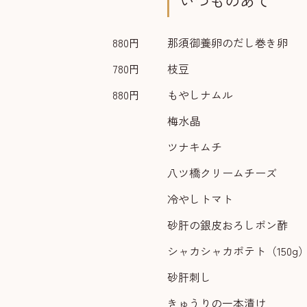
いつものあて
880円
那須御養卵のだし巻き卵
780円
枝豆
880円
もやしナムル
梅水晶
ツナキムチ
八ツ橋クリームチーズ
冷やしトマト
砂肝の銀皮おろしポン酢
シャカシャカポテト（150g
砂肝刺し
きゅうりの一本漬け