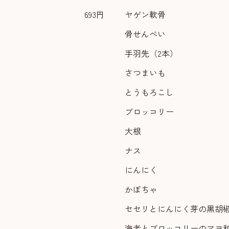
693円
ヤゲン軟骨
骨せんべい
手羽先（2本）
さつまいも
とうもろこし
ブロッコリー
大根
ナス
にんにく
かぼちゃ
セセリとにんにく芽の黒胡
海老とブロッコリーのマヨ