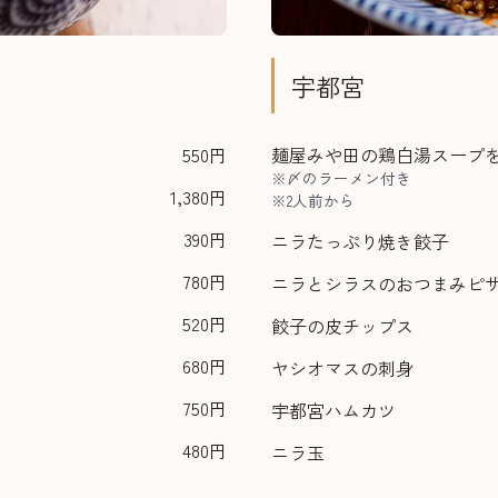
宇都宮
550円
麺屋みや田の
鶏白湯スープ
※〆のラーメン付き
1,380円
※2人前から
390円
ニラたっぷり焼き餃子
780円
ニラとシラスのおつまみピ
520円
餃子の皮チップス
680円
ヤシオマスの刺身
750円
宇都宮ハムカツ
480円
ニラ玉